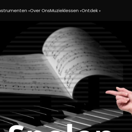
instrumenten
Over Ons
Muzieklessen
Ontdek
▾
▾
▾