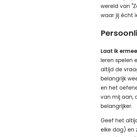
wereld van "Z
waar jij écht 
Persoonli
Laat ik ermee
leren spelen e
altijd de vra
belangrijk we
en het oefene
van mij aan, 
belangrijker.
Geef het altij
elke dag) en z