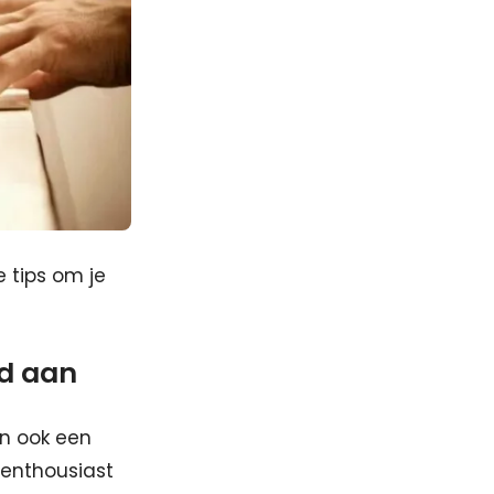
e tips om je
rd aan
an ook een
 enthousiast