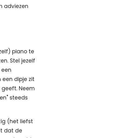
en adviezen
elf) piano te
n. Stel jezelf
k een
een dipje zit
r geeft. Neem
len" steeds
g (het liefst
et dat de