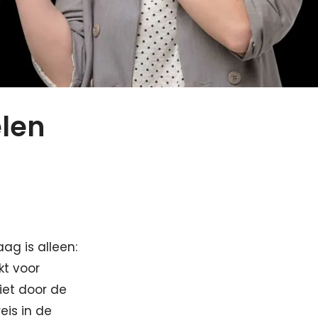
elen
aag is alleen:
kt voor
iet door de
eis in de