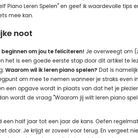
elf Piano Leren Spelen" en geef ik waardevolle tips 
iets mee kan.
jke noot
 beginnen om jou te feliciteren!
Je overweegt om (z
n het is een goede eerste stap door dit artikel te leze
ag:
Waarom wil ik leren piano spelen?
Dat is namelij
egpunt om mee te nemen wanneer je straks even in 
n een opgave wordt in plaats van dat het je plezie
dan wordt de vraag "Waarom jij wilt leren piano spe
d een half jaar tot een jaar de kans. Oefen regelmati
et door. Je krijgt er zoveel voor terug. En vergeet ni