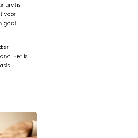
r gratis
t voor
n gaat
kker
and. Het is
asis.