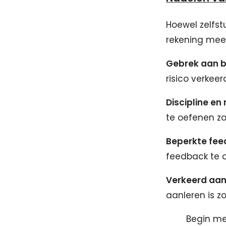
Hoewel zelfstu
rekening mee
Gebrek aan b
risico verkee
Discipline en
te oefenen zo
Beperkte fee
feedback te o
Verkeerd aan
aanleren is z
Begin met