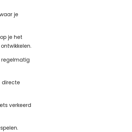
 waar je
op je het
 ontwikkelen.
m regelmatig
 directe
iets verkeerd
 spelen.