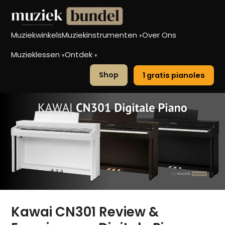
Muziekwinkels
Muziekinstrumenten
Over Ons
▾
Muzieklessen
Ontdek
▾
▾
Shop
1 gratis pianoles
Kawai CN301 Review &