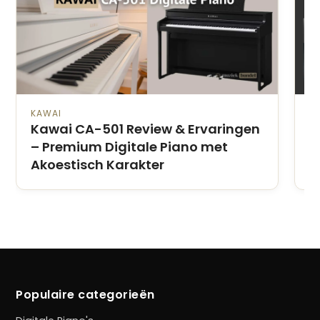
KAWAI
Y
Kawai CA-501 Review & Ervaringen
Y
– Premium Digitale Piano met
E
Akoestisch Karakter
P
Populaire categorieën