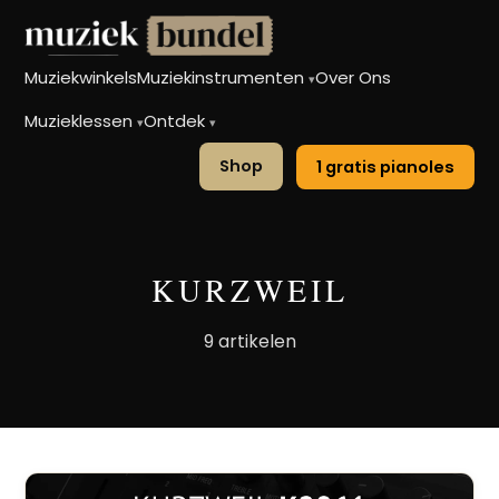
Muziekwinkels
Muziekinstrumenten
Over Ons
▾
Muzieklessen
Ontdek
▾
▾
Shop
1 gratis pianoles
KURZWEIL
9 artikelen