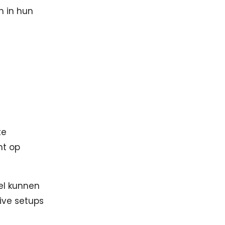
n in hun
te
ht op
gel kunnen
live setups