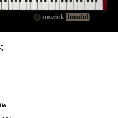
:
w
fie