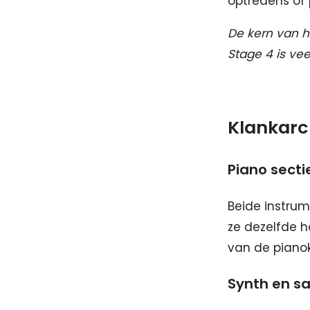
optredens of 
De kern van he
Stage 4 is veel
Klankarc
Piano secti
Beide instrum
ze dezelfde h
van de pianokw
Synth en s