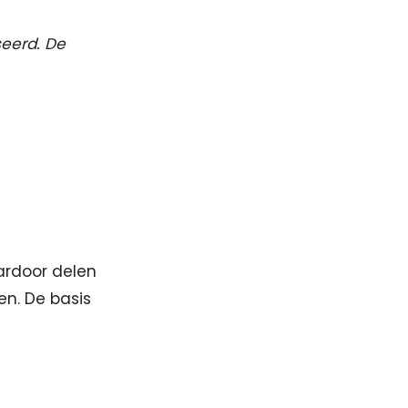
seerd. De
ardoor delen
en. De basis