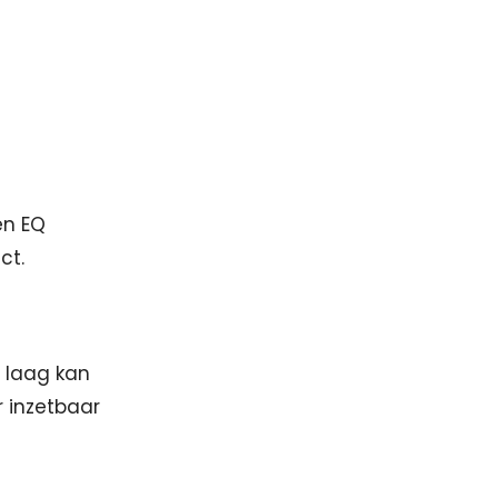
en EQ
ct.
e laag kan
r inzetbaar