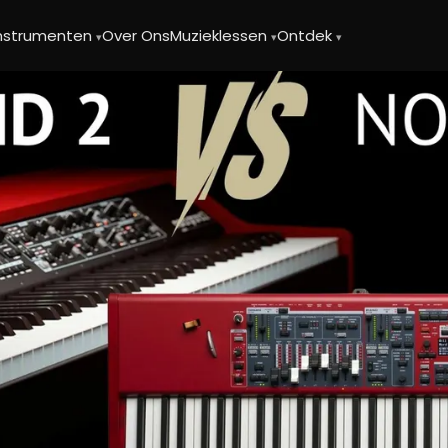
instrumenten
Over Ons
Muzieklessen
Ontdek
▾
▾
▾