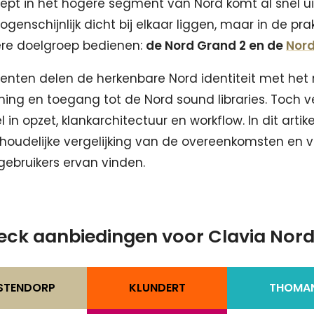
iept in het hogere segment van Nord komt al snel ui
genschijnlijk dicht bij elkaar liggen, maar in de prak
ere doelgroep bedienen:
de Nord Grand 2 en de
Nord
enten delen de herkenbare Nord identiteit met het 
ning en toegang tot de Nord sound libraries. Toch ve
n opzet, klankarchitectuur en workflow. In dit artike
inhoudelijke vergelijking van de overeenkomsten en ve
 gebruikers ervan vinden.
ck aanbiedingen voor Clavia Nord 
STENDORP
KLUNDERT
THOMA