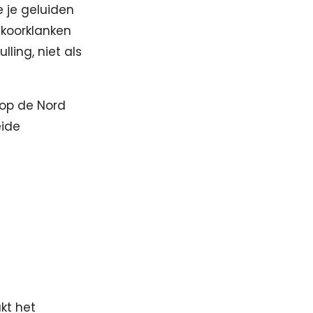
 je geluiden
 koorklanken
ling, niet als
 op de Nord
eide
kt het