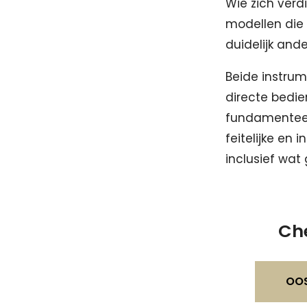
Wie zich verd
modellen die o
duidelijk and
Beide instrum
directe bedie
fundamenteel i
feitelijke en 
inclusief wat
Che
OO