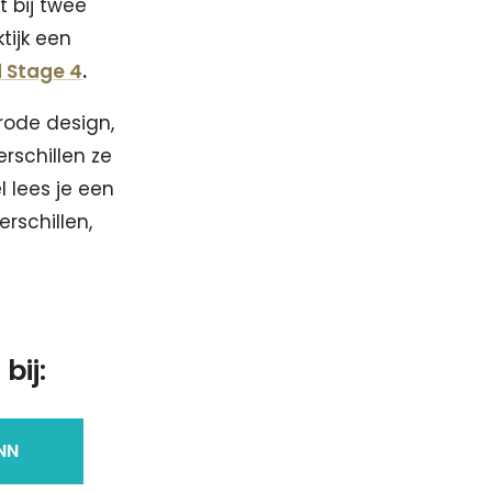
t bij twee
tijk een
 Stage 4
.
rode design,
rschillen ze
l lees je een
rschillen,
bij:
NN