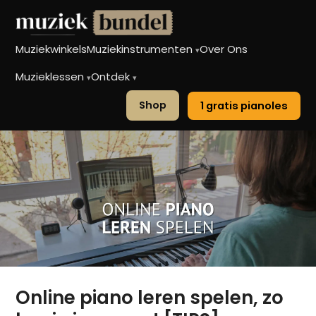
Muziekwinkels
Muziekinstrumenten
Over Ons
▾
Muzieklessen
Ontdek
▾
▾
Shop
1 gratis pianoles
Online piano leren spelen, zo