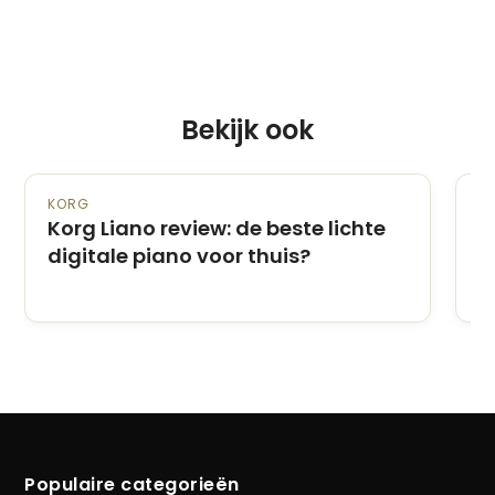
Bekijk ook
KORG
PI
Korg Liano review: de beste lichte
Z
digitale piano voor thuis?
p
s
Populaire categorieën