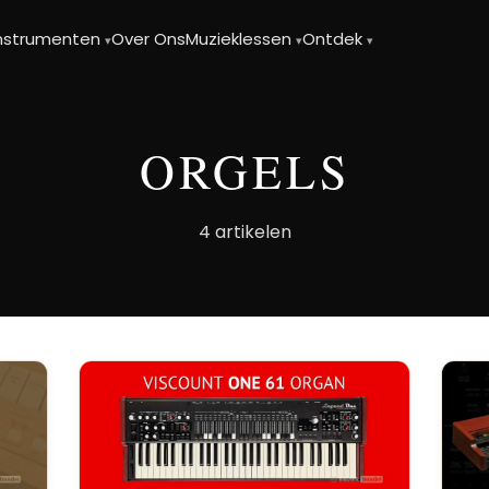
instrumenten
Over Ons
Muzieklessen
Ontdek
▾
▾
▾
ORGELS
4 artikelen