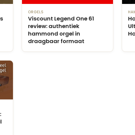
ORGELS
HA
us
Viscount Legend One 61
Ha
review: authentiek
Ul
hammond orgel in
Ha
draagbaar formaat
:
l