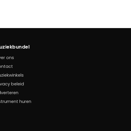
uziekbundel
er ons
ontact
ziekwinkels
ivacy beleid
verteren
strument huren