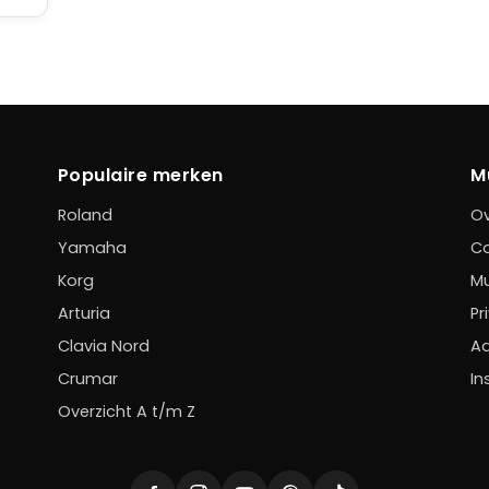
Populaire merken
M
Roland
Ov
Yamaha
C
Korg
Mu
Arturia
Pr
Clavia Nord
Ad
Crumar
In
Overzicht A t/m Z