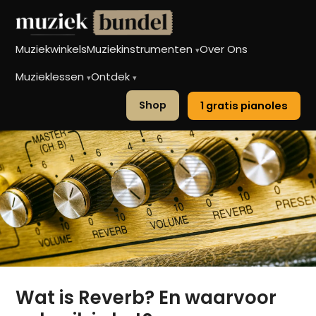
Muziekwinkels
Muziekinstrumenten
Over Ons
▾
Muzieklessen
Ontdek
▾
▾
Shop
1 gratis pianoles
Wat is Reverb? En waarvoor