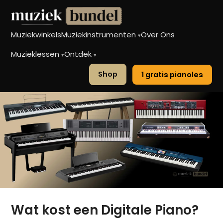
Muziekwinkels
Muziekinstrumenten
Over Ons
▾
Muzieklessen
Ontdek
▾
▾
Shop
1 gratis pianoles
Wat kost een Digitale Piano?