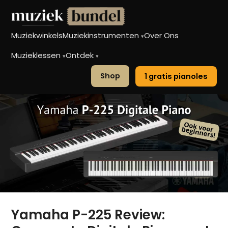
Muziekwinkels
Muziekinstrumenten
Over Ons
▾
Muzieklessen
Ontdek
▾
▾
Shop
1 gratis pianoles
Yamaha P-225 Review: