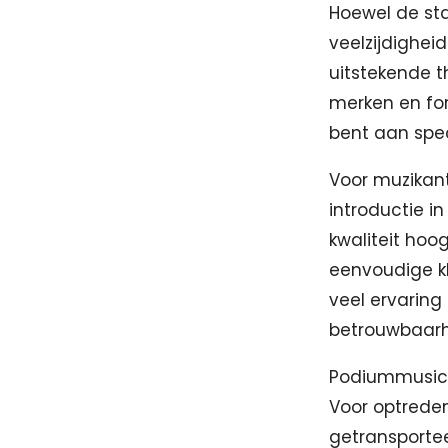
Hoewel de sta
veelzijdighei
uitstekende t
merken en fo
bent aan spec
Voor muzikant
introductie i
kwaliteit hoo
eenvoudige kl
veel ervaring
betrouwbaarh
Podiummusici
Voor optrede
getransportee