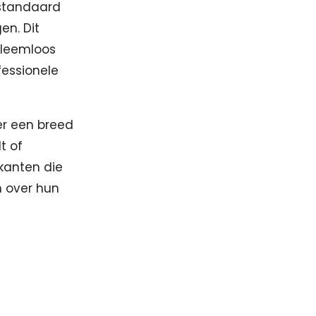
 standaard
en. Dit
obleemloos
fessionele
er een breed
t of
ikanten die
n over hun