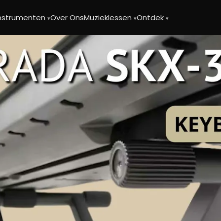
instrumenten
Over Ons
Muzieklessen
Ontdek
▾
▾
▾