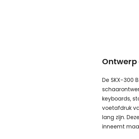
Ontwerp 
De SKX-300 B
schaarontwerp
keyboards, s
voetafdruk va
lang zijn. De
inneemt maar 