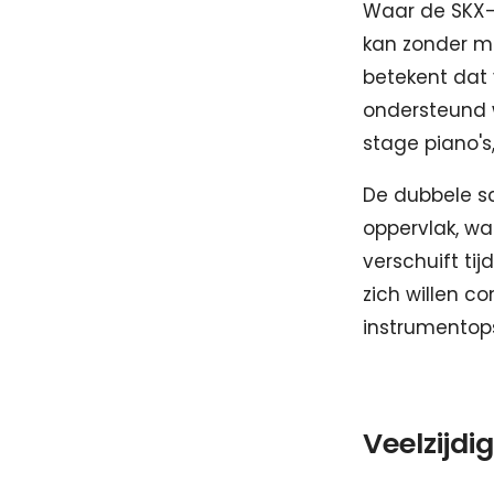
Waar de SKX-3
kan zonder mo
betekent dat 
ondersteund w
stage piano's
De dubbele sc
oppervlak, wat
verschuift tij
zich willen c
instrumentops
Veelzijdi