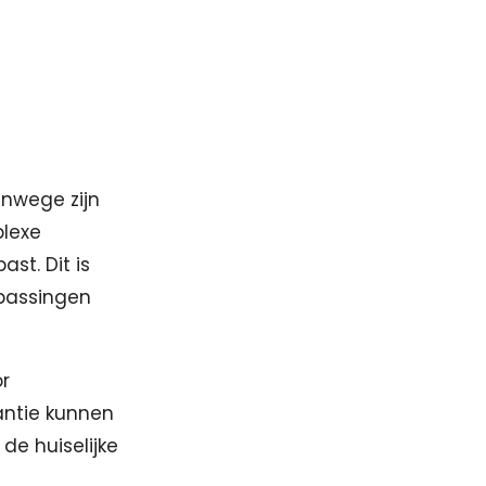
anwege zijn
plexe
st. Dit is
npassingen
r
antie kunnen
de huiselijke