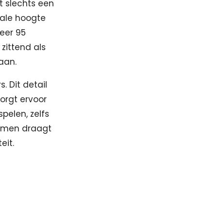
t slechts een
ale hoogte
eer 95
zittend als
aan.
. Dit detail
zorgt ervoor
spelen, zelfs
armen draagt
eit.