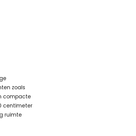
ige
nten zoals
een compacte
30 centimeter
ig ruimte