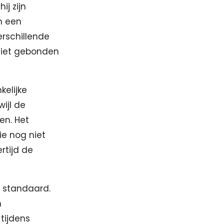
j zijn
n een
erschillende
niet gebonden
kelijke
ijl de
en. Het
ie nog niet
rtijd de
 standaard.
n
tijdens