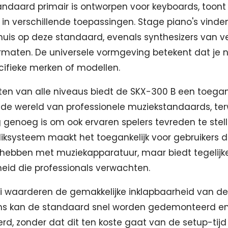
ndaard primair is ontworpen voor keyboards, toont hi
d in verschillende toepassingen. Stage piano's vinde
huis op deze standaard, evenals synthesizers van v
rmaten. De universele vormgeving betekent dat je 
ifieke merken of modellen.
en van alle niveaus biedt de SKX-300 B een toegan
n de wereld van professionele muziekstandaards, terw
g genoeg is om ook ervaren spelers tevreden te stell
iksysteem maakt het toegankelijk voor gebruikers d
 hebben met muziekapparatuur, maar biedt tegelijke
eid die professionals verwachten.
 waarderen de gemakkelijke inklapbaarheid van de
ns kan de standaard snel worden gedemonteerd e
rd, zonder dat dit ten koste gaat van de setup-tijd 