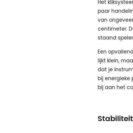
Het kliksyste
paar handeli
van ongeveer
centimeter. D
staand spelen
Een opvallend
lijkt klein, m
dat je instrum
bij energiek
bij aan het c
Stabilite