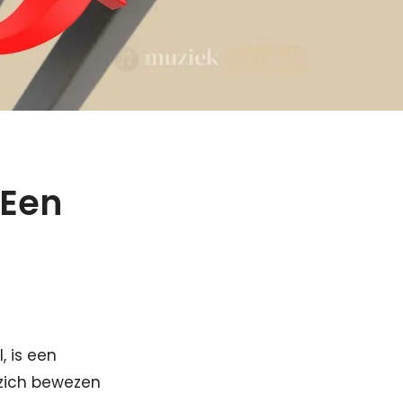
 Een
, is een
 zich bewezen