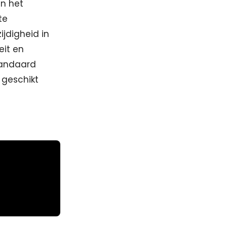
en het
te
jdigheid in
eit en
tandaard
 geschikt