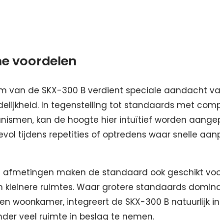
he voordelen
eem van de SKX-300 B verdient speciale aandacht v
delijkheid. In tegenstelling tot standaards met com
ismen, kan de hoogte hier intuïtief worden aangepa
vol tijdens repetities of optredens waar snelle aa
afmetingen maken de standaard ook geschikt voo
in kleinere ruimtes. Waar grotere standaards domin
een woonkamer, integreert de SKX-300 B natuurlijk in 
der veel ruimte in beslag te nemen.