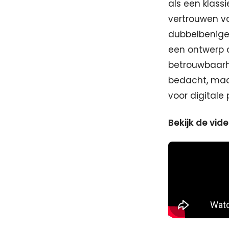
als een klass
vertrouwen va
dubbelbenige 
een ontwerp d
betrouwbaarh
bedacht, maa
voor digitale 
Bekijk de vid