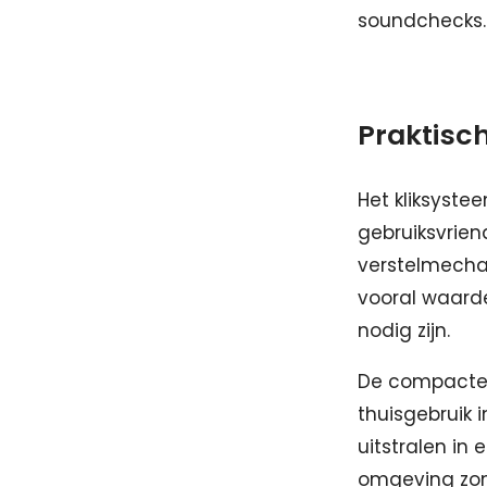
soundchecks.
Praktisc
Het kliksyst
gebruiksvrien
verstelmechan
vooral waarde
nodig zijn.
De compacte 
thuisgebruik 
uitstralen in 
omgeving zon