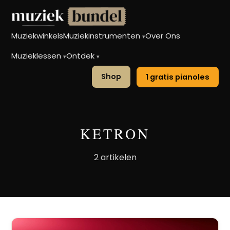
Muziekwinkels
Muziekinstrumenten
Over Ons
▾
Muzieklessen
Ontdek
▾
▾
Shop
1 gratis pianoles
KETRON
2 artikelen