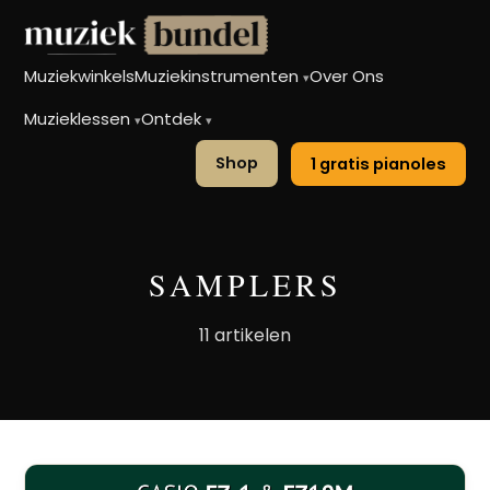
Muziekwinkels
Muziekinstrumenten
Over Ons
▾
Muzieklessen
Ontdek
▾
▾
Shop
1 gratis pianoles
SAMPLERS
11 artikelen