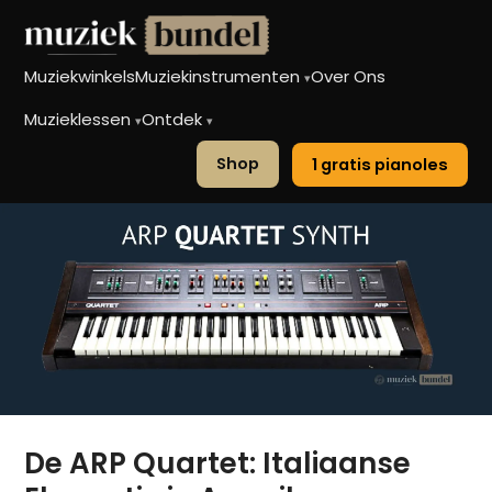
Muziekwinkels
Muziekinstrumenten
Over Ons
▾
Muzieklessen
Ontdek
▾
▾
Shop
1 gratis pianoles
De ARP Quartet: Italiaanse