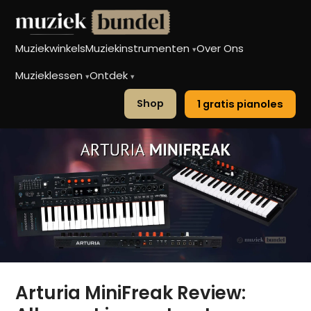
Muziekwinkels
Muziekinstrumenten
Over Ons
▾
Muzieklessen
Ontdek
▾
▾
Shop
1 gratis pianoles
Arturia MiniFreak Review: