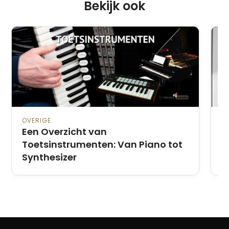
Bekijk ook
OVERIGE
O
Een Overzicht van
T
Toetsinstrumenten: Van Piano tot
K
Synthesizer
S