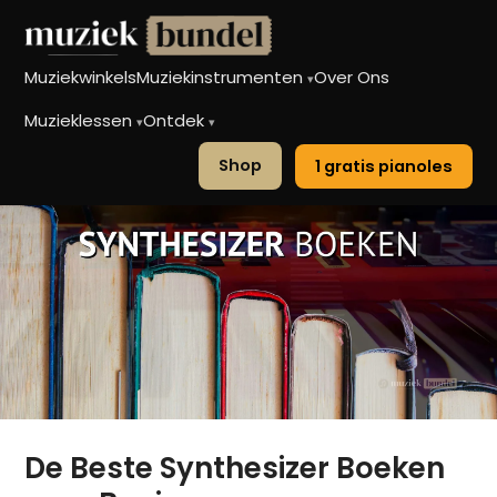
Muziekwinkels
Muziekinstrumenten
Over Ons
▾
Muzieklessen
Ontdek
▾
▾
Shop
1 gratis pianoles
De Beste Synthesizer Boeken