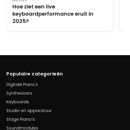
NIEUWS
O
Hoe ziet een live
K
keyboardperformance eruit in
M
2035?
v
Populaire categorieën
Digitale Piano's
Synthesizers
Keyboards
Studio en apparatuur
Stage Piano's
Soundmodules