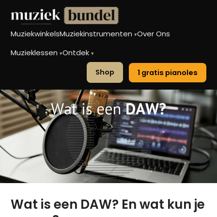
Muziekwinkels
Muziekinstrumenten
Over Ons
▾
Muzieklessen
Ontdek
▾
▾
Shop
1 gratis pianoles
Wat is een DAW? En wat kun je