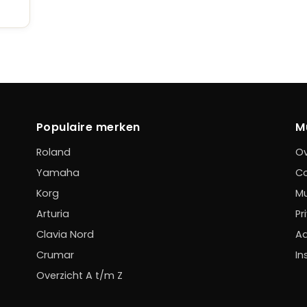
Populaire merken
M
Roland
Ov
Yamaha
C
Korg
Mu
Arturia
Pr
Clavia Nord
Ad
Crumar
In
Overzicht A t/m Z