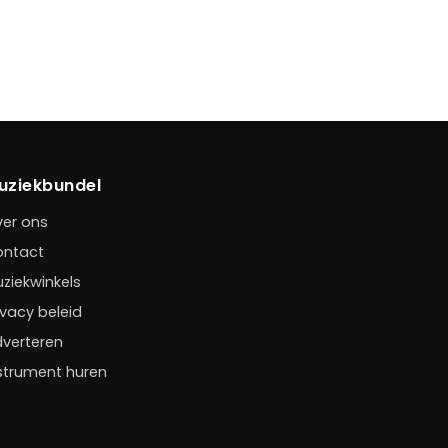
uziekbundel
er ons
ontact
ziekwinkels
ivacy beleid
verteren
strument huren