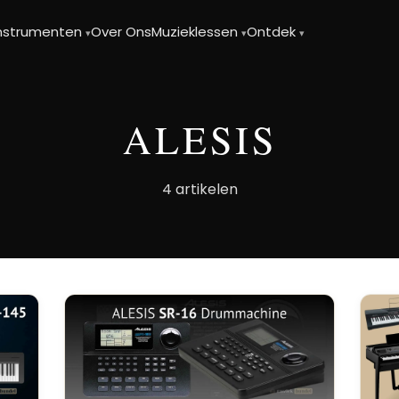
instrumenten
Over Ons
Muzieklessen
Ontdek
▾
▾
▾
ALESIS
4 artikelen