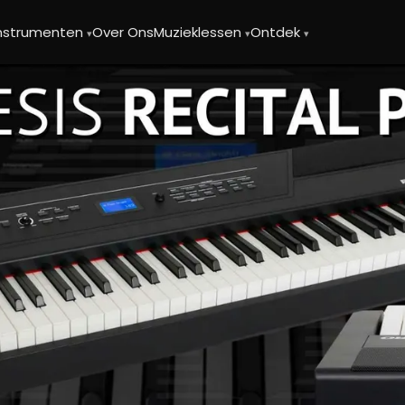
instrumenten
Over Ons
Muzieklessen
Ontdek
▾
▾
▾