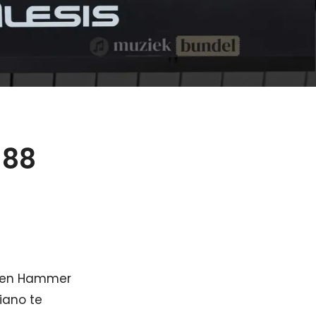
 88
ogen Hammer
iano te