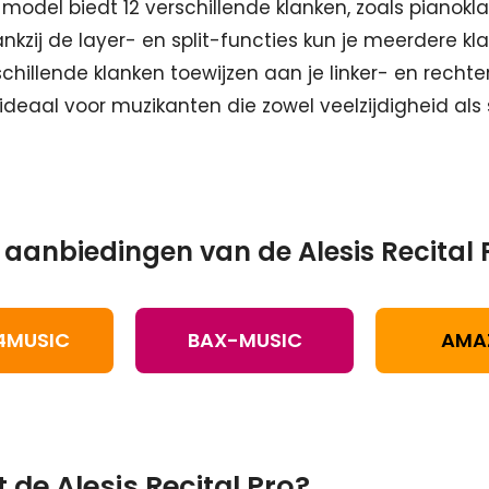
 model biedt 12 verschillende klanken, zoals pianokl
Dankzij de layer- en split-functies kun je meerdere kl
schillende klanken toewijzen aan je linker- en recht
 ideaal voor muzikanten die zowel veelzijdigheid al
 aanbiedingen van de Alesis Recital P
4MUSIC
BAX-MUSIC
AMA
t de Alesis Recital Pro?