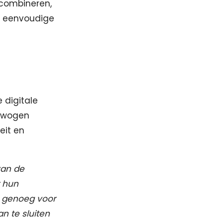
 combineren,
de eenvoudige
 digitale
gewogen
eit en
van de
r hun
g genoeg voor
n te sluiten