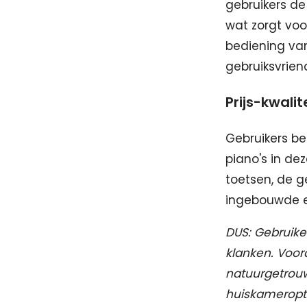
gebruikers de
wat zorgt voo
bediening van
gebruiksvriend
Prijs-kwali
Gebruikers be
piano's in de
toetsen, de ge
ingebouwde ef
DUS: Gebruike
klanken. Voo
natuurgetrouw
huiskameroptr