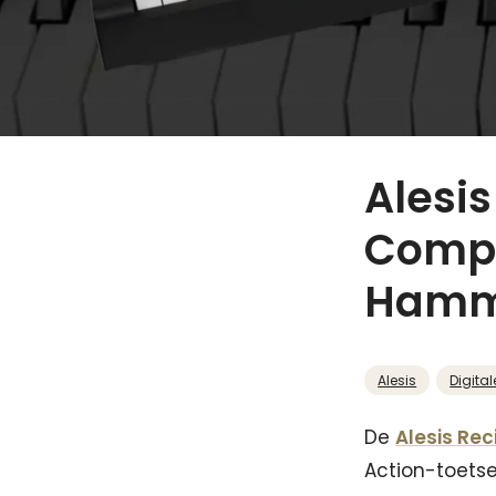
Alesis
Compl
Hamme
Alesis
Digital
De
Alesis Rec
Action-toets