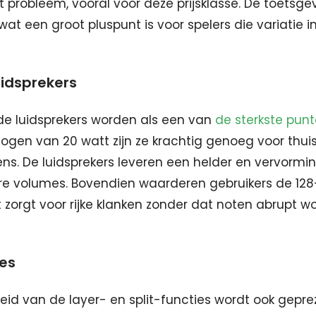
t probleem, vooral voor deze prijsklasse. De toetsgev
at een groot pluspunt is voor spelers die variatie 
uidsprekers
e luidsprekers worden als een van
de sterkste pun
gen van 20 watt zijn ze krachtig genoeg voor thui
ens. De luidsprekers leveren een helder en vervorming
ere volumes. Bovendien waarderen gebruikers de 1
t zorgt voor rijke klanken zonder dat noten abrupt w
ies
heid van de layer- en split-functies wordt ook gepre