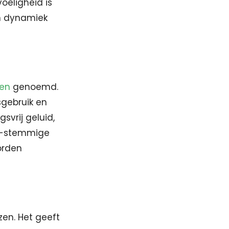
oeligheid is
in dynamiek
ten
genoemd.
sgebruik en
svrij geluid,
28-stemmige
orden
zen. Het geeft