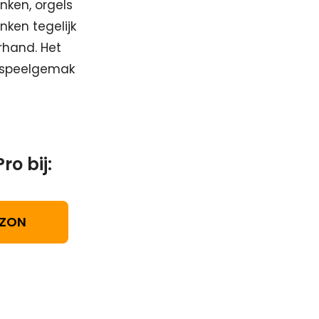
anken, orgels
anken tegelijk
erhand. Het
s speelgemak
ro bij:
ZON