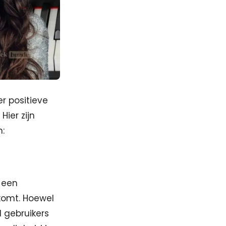
r positieve
Hier zijn
n:
 een
 komt. Hoewel
l gebruikers