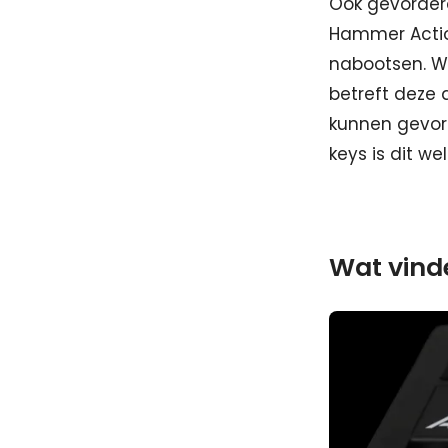
Ook gevorderd
Hammer Action
nabootsen. Wa
betreft deze 
kunnen gevord
keys is dit w
Wat vinde