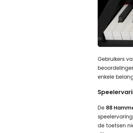
Gebruikers va
beoordelingen,
enkele belang
Speelervar
De
88 Hamme
speelervaring
de toetsen ni