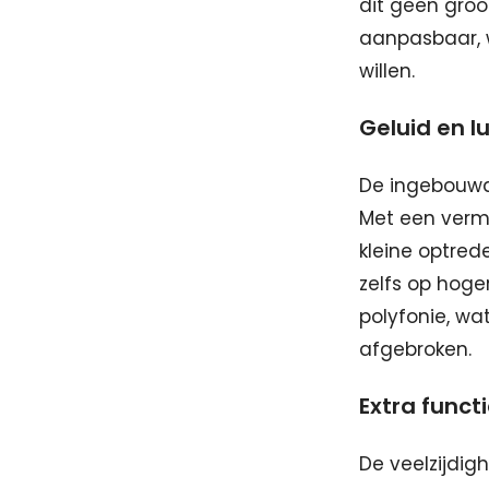
dit geen groo
aanpasbaar, w
willen.
Geluid en l
De ingebouwd
Met een vermo
kleine optred
zelfs op hog
polyfonie, wa
afgebroken.
Extra funct
De veelzijdig