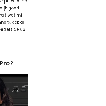
nkopties en de
lijk goed
alt wat mij
ners, ook al
etreft de 88
 Pro?