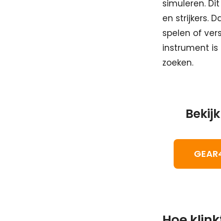
simuleren. Dit
en strijkers. 
spelen of ver
instrument is
zoeken.
Bekijk
GEAR
Hoe klink