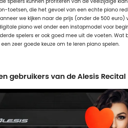
e spelers kunnen profiteren van de veelzijdige kla
-toetsen, die het gevoel van een echte piano rede
nneer we kijken naar de prijs (onder de 500 euro) v
digitale piano wel onder een instapmodel voor begin
erde spelers er ook goed mee uit de voeten. Wat b
el een zeer goede keuze om te leren piano spelen.
n gebruikers van de Alesis Recital