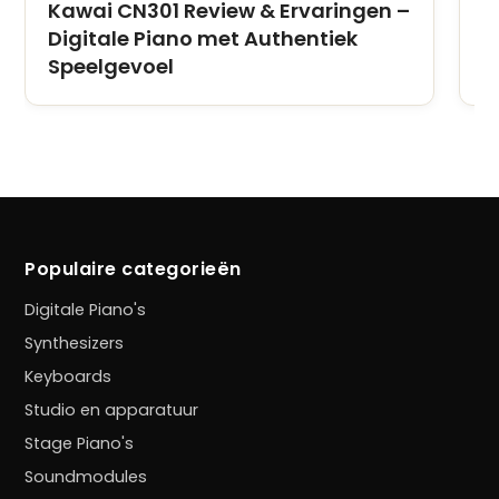
Kawai CN301 Review & Ervaringen –
K
Digitale Piano met Authentiek
D
Speelgevoel
S
Populaire categorieën
Digitale Piano's
Synthesizers
Keyboards
Studio en apparatuur
Stage Piano's
Soundmodules