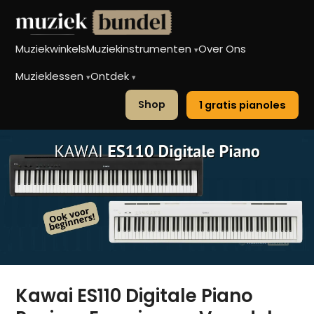
Muziekwinkels
Muziekinstrumenten
Over Ons
▾
Muzieklessen
Ontdek
▾
▾
Shop
1 gratis pianoles
Kawai ES110 Digitale Piano