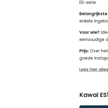
ES-serie.
Belangrijkste
enkele ingeb
Voor wie?
Ide
eenvoudige di
Prijs:
Over het
goede instapop
Lees hier all
Kawai ES