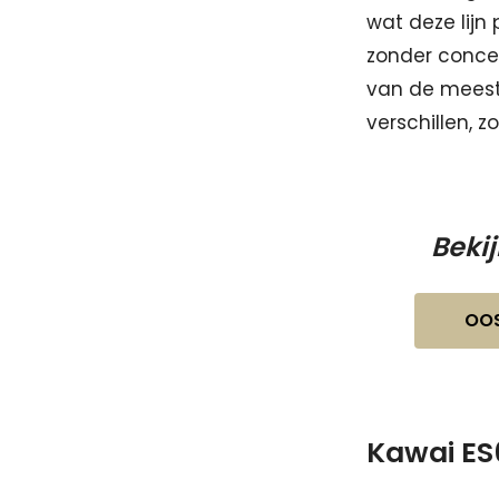
wat deze lijn 
zonder conces
van de meest 
verschillen, 
Beki
OO
Kawai ES