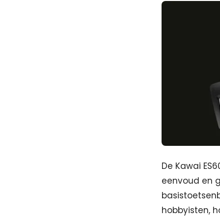
De Kawai ES60
eenvoud en g
basistoetsenb
hobbyisten, 