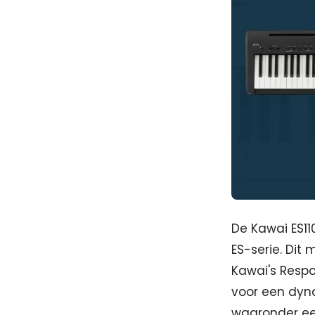
De Kawai ES11
ES-serie. Di
Kawai's Resp
voor een dyna
waaronder een