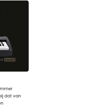
Hammer
ij dat van
en