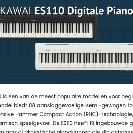
0 is een van de meest populaire modellen voor begi
t model biedt 88 aanslaggevoelige, semi-gewogen t
onsive Hammer Compact Action (RHC)-technologie, 
misch speelgevoel. De ES110 heeft 19 ingebouwde g
 aantal akoestische pianoklanken die zijn gebasee