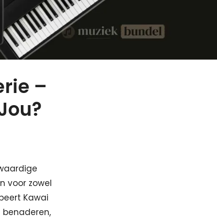
rie –
 Jou?
gwaardige
en voor zowel
obeert Kawai
e benaderen,