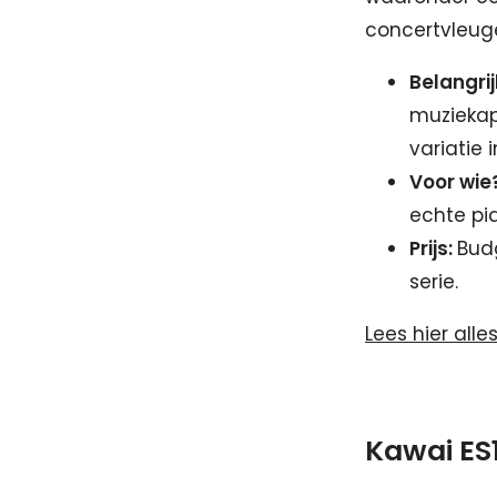
concertvleuge
Belangrij
muziekap
variatie 
Voor wie
echte pi
Prijs:
Budg
serie.
Lees hier alle
Kawai ES