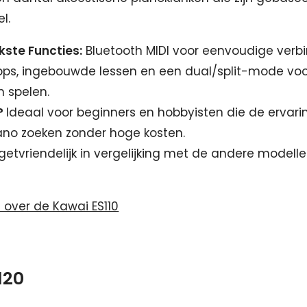
l.
kste Functies:
Bluetooth MIDI voor eenvoudige verb
ps, ingebouwde lessen en een dual/split-mode vo
in spelen.
?
Ideaal voor beginners en hobbyisten die de ervar
ano zoeken zonder hoge kosten.
etvriendelijk in vergelijking met de andere modelle
s over de Kawai ES110
120