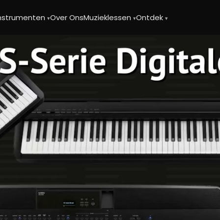
instrumenten
Over Ons
Muzieklessen
Ontdek
▾
▾
▾