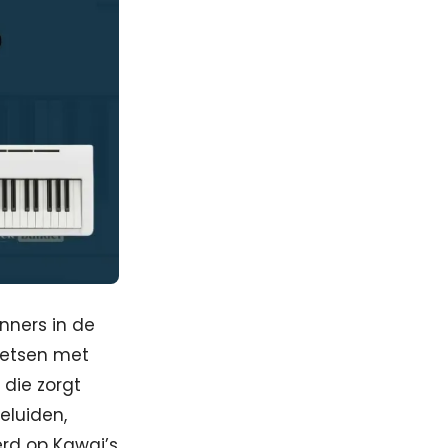
nners in de
oetsen met
die zorgt
eluiden,
rd op Kawai’s