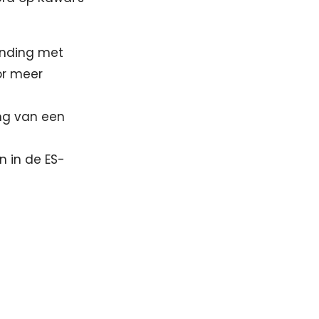
inding met
or meer
ing van een
n in de ES-