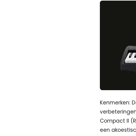
Kenmerken: De
verbeteringe
Compact II (R
een akoestisc