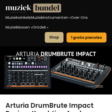
Muziekwinkels
Muziekinstrumenten
Over Ons
▾
Muzieklessen
Ontdek
▾
▾
Shop
1 gratis pianoles
Arturia DrumBrute Impact