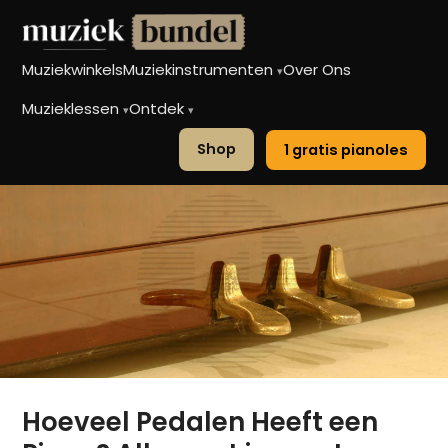
Muziekwinkels
Muziekinstrumenten
Over Ons
▾
Muzieklessen
Ontdek
▾
▾
Shop
1 gratis pianoles
Hoeveel Pedalen Heeft een