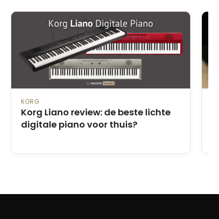
KORG
PI
Korg Liano review: de beste lichte
Z
digitale piano voor thuis?
p
s