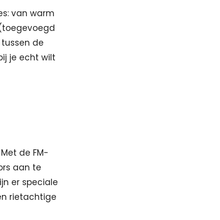
es: van warm
e (toegevoegd
g tussen de
j je echt wilt
 Met de FM-
rs aan te
jn er speciale
n rietachtige