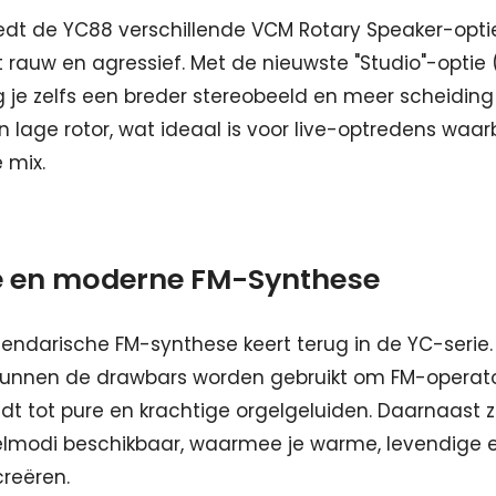
edt de YC88 verschillende VCM Rotary Speaker-opti
ot rauw en agressief. Met de nieuwste "Studio"-opti
rijg je zelfs een breder stereobeeld en meer scheidin
 lage rotor, wat ideaal is voor live-optredens waarbi
 mix.
e en moderne FM-Synthese
ndarische FM-synthese keert terug in de YC-serie.
unnen de drawbars worden gebruikt om FM-operato
idt tot pure en krachtige orgelgeluiden. Daarnaast zi
elmodi beschikbaar, waarmee je warme, levendige e
creëren.