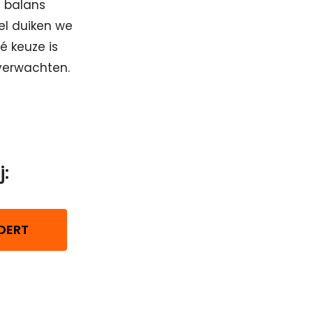
e balans
kel duiken we
é keuze is
 verwachten.
:
DERT