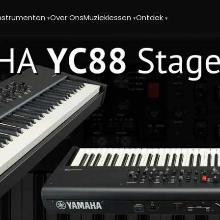
instrumenten
Over Ons
Muzieklessen
Ontdek
▾
▾
▾