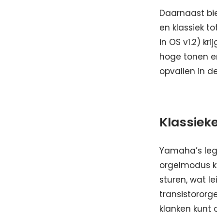
Daarnaast bi
en klassiek t
in OS v1.2) k
hoge tonen en
opvallen in de
Klassiek
Yamaha’s lege
orgelmodus k
sturen, wat le
transistororg
klanken kunt 