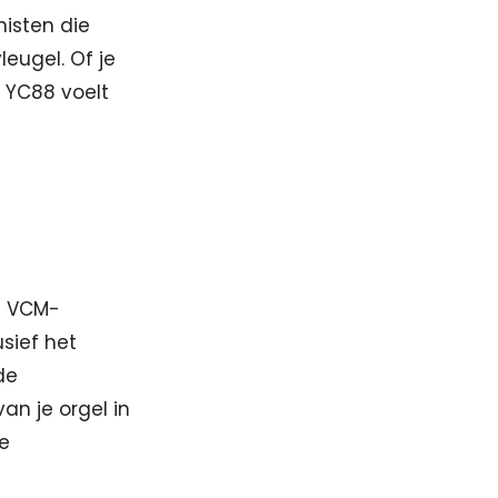
nisten die
eugel. Of je
e YC88 voelt
de VCM-
sief het
de
an je orgel in
ke