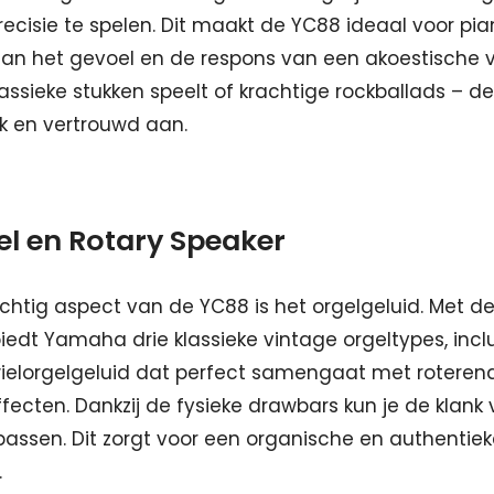
recisie te spelen. Dit maakt de YC88 ideaal voor pia
an het gevoel en de respons van een akoestische vl
lassieke stukken speelt of krachtige rockballads – d
ijk en vertrouwd aan.
l en Rotary Speaker
chtig aspect van de YC88 is het orgelgeluid. Met 
iedt Yamaha drie klassieke vintage orgeltypes, inclu
elorgelgeluid dat perfect samengaat met roteren
fecten. Dankzij de fysieke drawbars kun je de klank v
assen. Dit zorgt voor een organische en authentie
.