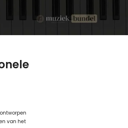
onele
 ontworpen
ien van het