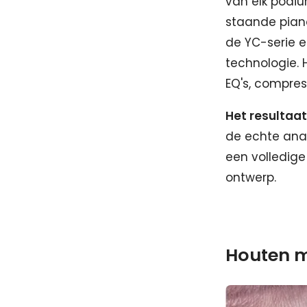
van elk podi
staande piano
de YC-serie e
technologie.
EQ's, compress
Het resultaa
de echte anal
een volledige
ontwerp.
Houten m