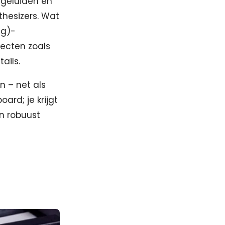
lgeluiden en
thesizers. Wat
ng)-
ecten zoals
ails.
n – net als
ard; je krijgt
n robuust