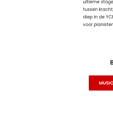
ultieme stag
tussen kracht,
diep in de YC
voor pianiste
MUSIC