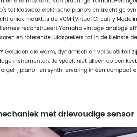
um en elke muzikant. Van prachtige Yamaha-vleuge
's tot klassieke elektrische piano’s en krachtige syn
cht uniek maakt, is de VCM (Virtual Circuitry Modeli
 Hiermee reconstrueert Yamaha vintage analoge eff
oren en roterende luidsprekers tot in de kleinste det
t?
Geluiden die warm, dynamisch en vol subtiliteit zij
oge instrumenten. Je speelt niet alleen op een keybo
 orgel-, piano- en synth-ervaring in één compact e
echaniek met drievoudige sensor