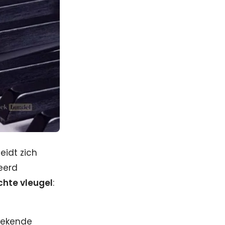
eidt zich
eerd
chte vleugel
:
ngekende