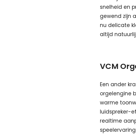
snelheid en p
gewend zijn a
nu delicate k
altijd natuurl
VCM Orge
Een ander kra
orgelengine b
warme toonwi
luidspreker-ef
realtime aanp
speelervaring