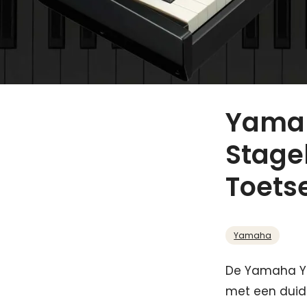
Yamah
Stage
Toets
Yamaha
De Yamaha YC
met een duide