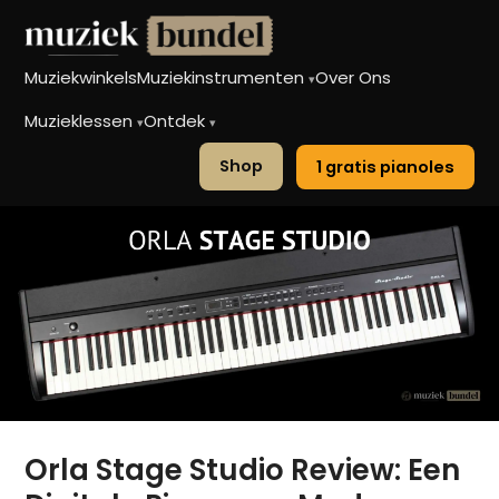
Muziekwinkels
Muziekinstrumenten
Over Ons
▾
Muzieklessen
Ontdek
▾
▾
Shop
1 gratis pianoles
Orla Stage Studio Review: Een