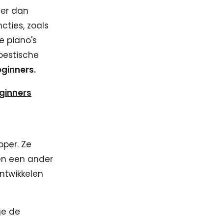
der dan
cties, zoals
e piano's
koestische
eginners.
eginners
oper. Ze
en een ander
ontwikkelen
ge de