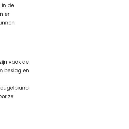
 in de
n er
kunnen
zijn vaak de
in beslag en
leugelpiano.
oor ze