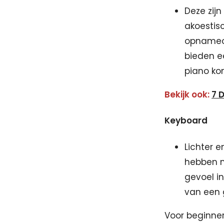
Deze zij
akoestisc
opnameop
bieden e
piano k
Bekijk ook:
7 
Keyboard
Lichter 
hebben m
gevoel in
van een 
Voor beginner