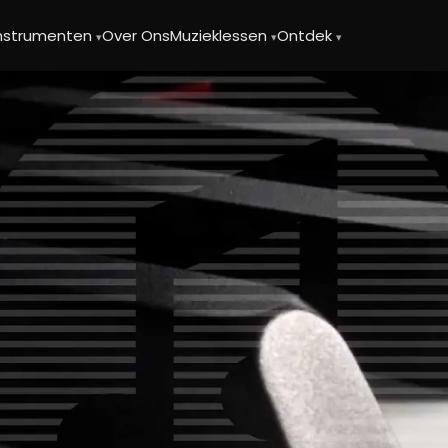
instrumenten
Over Ons
Muzieklessen
Ontdek
▾
▾
▾