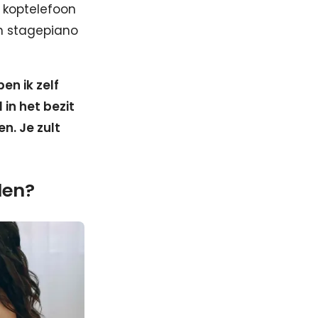
 koptelefoon
en stagepiano
en ik zelf
 in het bezit
n. Je zult
len?