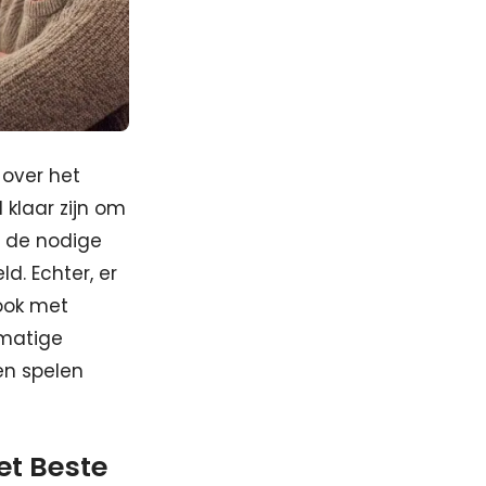
 over het
klaar zijn om
l de nodige
. Echter, er
ook met
lmatige
en spelen
het Beste