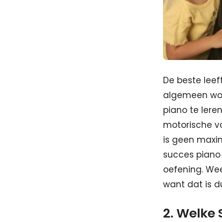
De beste leef
algemeen wor
piano te lere
motorische v
is geen maxi
succes piano 
oefening. Wee
want dat is d
2. Welke 