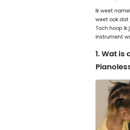
Ik weet namel
weet ook dat j
Toch hoop ik 
instrument wa
1. Wat is
Pianoles