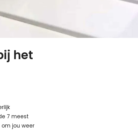
ij het
lijk
 de 7 meest
et om jou weer