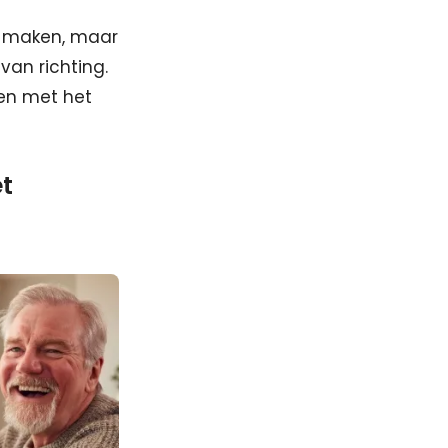
te maken, maar
van richting.
nen met het
et