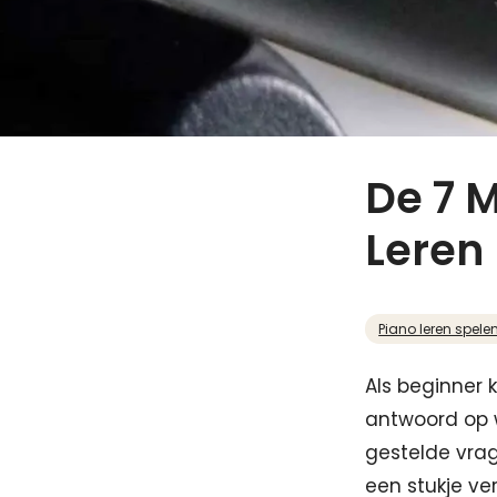
De 7 
Leren
Piano leren spele
Als beginner 
antwoord op w
gestelde vrag
een stukje ve