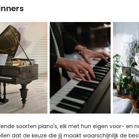
inners
illende soorten piano's, elk met hun eigen voor- en 
len dat de keuze die jij maakt waarschijnlijk de best